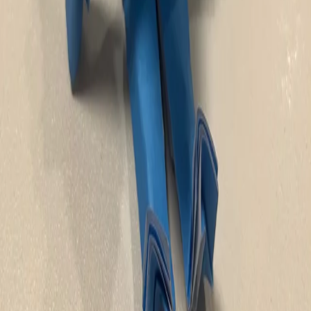
不明
2019年12月1日
サンタクロース
サンタクロース
★★
いぬらん
ろい
2024年12月22日
orimemo
orimemo（折りメモ・折りめも・おりめも・オリメモ）
は、折り紙作品の写真・用紙・難易度・制作メモを残せる作
品データベース。創作折り紙、ユニット折り紙、保存したい
作品の制作ログを見返せます。