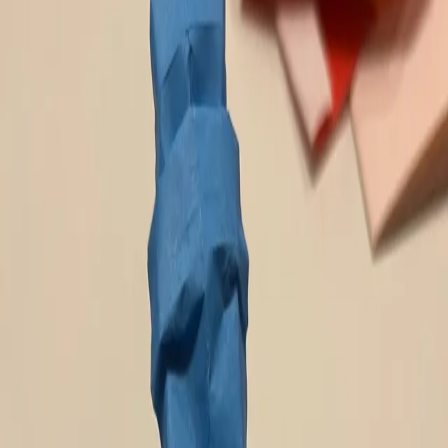
5
作者数
1
表示件数
5
広げる
カテゴリから広げる
その他の鳥
2
イヌ科
1
人物
1
冬・クリスマス
1
難易度から広げる
難易度★2
3
難易度★1
2
作者から広げる