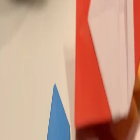
orimemo
作品
Studio
ログイン
作品一覧
15cmの折り紙作品一覧
15cmで記録された完成作品をまとめています。用紙サイズ
を軸に、カテゴリや難易度の違いを見返しやすい一覧です。
作品数