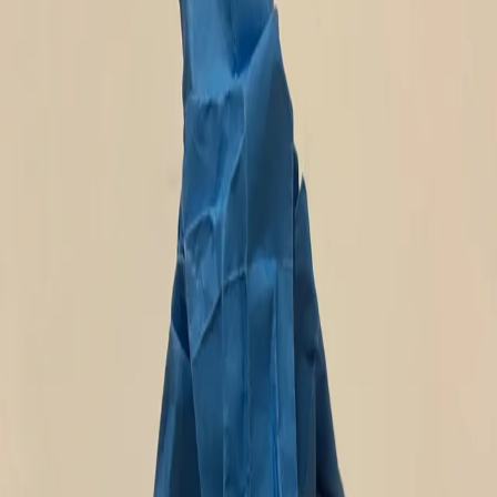
いぬらん
5
ショートボブの少女
少女
★★
いぬらん
ろい
2025年12月27日
2
枚
折り鶴
鶴(2025/12/27)
★
いぬらん
不明