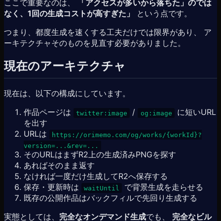
ここで重要なのは、
「アクセスが多いから落ちた」のでは
なく、1回の生成コストが高すぎた」
という点です。
つまり、都度生成を速くする工夫だけでは限界があり、 ア
ーキテクチャそのものを見直す必要がありました。
現在のアーキテクチャ
現在は、以下の構成にしています。
作品ページは
/
に短いURL
twitter:image
og:image
を出す
URLは
https://orimemo.com/og/works/{workId}?
version=...&rev=...
そのURLはまずR2上の生成済みPNGを探す
あればそのまま返す
なければ一度だけ生成してR2へ保存する
保存・更新時は
で背景生成を走らせる
waitUntil
既存の公開作品はバックフィルで先回り生成する
実態としては、
完全なオンデマンド生成
でも、
完全なビル