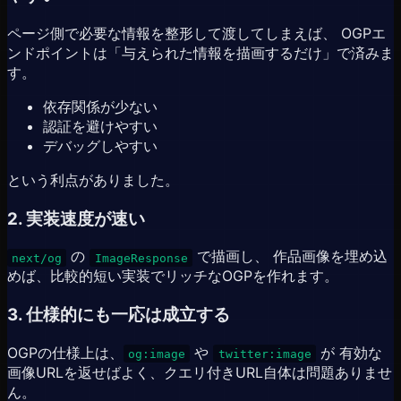
ページ側で必要な情報を整形して渡してしまえば、 OGPエ
ンドポイントは「与えられた情報を描画するだけ」で済みま
す。
依存関係が少ない
認証を避けやすい
デバッグしやすい
という利点がありました。
2. 実装速度が速い
の
で描画し、 作品画像を埋め込
next/og
ImageResponse
めば、比較的短い実装でリッチなOGPを作れます。
3. 仕様的にも一応は成立する
OGPの仕様上は、
や
が 有効な
og:image
twitter:image
画像URLを返せばよく、クエリ付きURL自体は問題ありませ
ん。