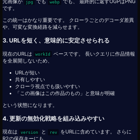
元画像が
でも
でも、 最終的に返すOGPはPNG
jpg
webp
です。
この統一はかなり重要です。 クローラごとのデコーダ差異
や、可変な変換経路を減らせます。
3. URLを短く、意味的に安定させられる
現在のURLは
ベースです。 長いクエリに作品情報
workId
を全展開しないため、
URLが短い
共有しやすい
クローラ視点でも扱いやすい
「この画像はこの作品のもの」と意味が明確
という状態になります。
4. 更新の無効化戦略を組み込みやすい
現在は
と
をURLに含めています。 さらに
version
rev
R2の保存キーにも、